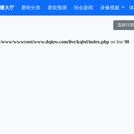
播大厅
赛程分类
赛前预测
转会新闻
录像视频
选择日
n
/www/wwwroot/www.dqiuw.com/live/kqbd/index.php
on line
98