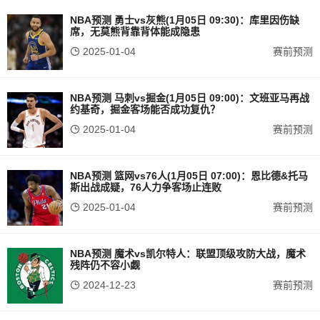
NBA预测 勇士vs灰熊(1月05日 09:30)：库里因伤缺
席，无莫熊背靠背体能成隐患
2025-01-04
赛前预测
NBA预测 马刺vs掘金(1月05日 09:00)：文班亚马再战
约基奇，掘金客场能否成功复仇？
2025-01-04
赛前预测
NBA预测 篮网vs76人(1月05日 07:00)：恩比德&托马
斯出战成疑，76人力争客场止连败
2025-01-04
赛前预测
NBA预测 魔术vs凯尔特人：联盟顶级攻防大战，魔术
残阵仍不容小觑
2024-12-23
赛前预测