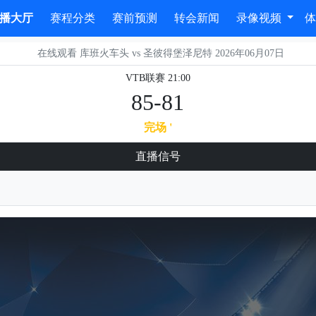
播大厅
赛程分类
赛前预测
转会新闻
录像视频
在线观看 库班火车头 vs 圣彼得堡泽尼特 2026年06月07日
VTB联赛 21:00
85-81
完场 '
直播信号