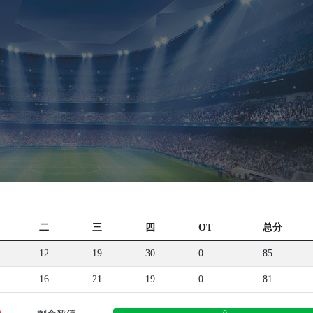
二
三
四
OT
总分
12
19
30
0
85
16
21
19
0
81