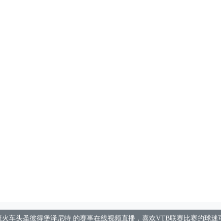
您提供 库班火车头圣彼得堡泽尼特 的赛事在线视频直播，喜欢VTB联赛比赛