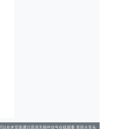
的球迷可以在本页面通过高清无插件信号在线观看 库班火车头