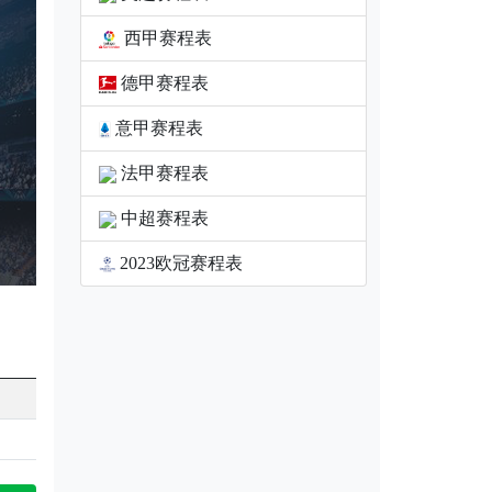
西甲赛程表
德甲赛程表
意甲赛程表
法甲赛程表
中超赛程表
2023欧冠赛程表