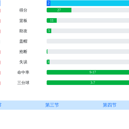
2
得分
27
篮板
11
助攻
5
盖帽
0
0
抢断
1
失误
3
1
命中率
9-17
三分球
3-7
节
第三节
第四节