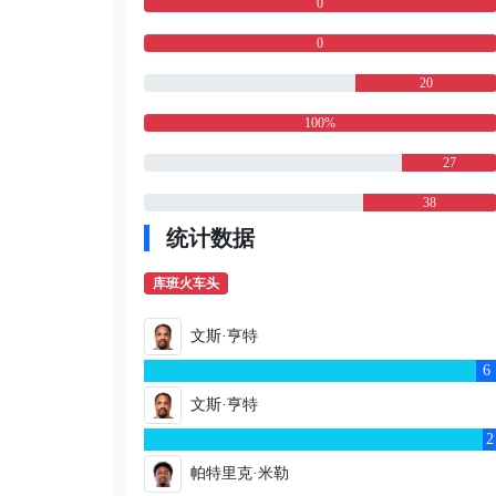
0
0
20
100%
27
38
统计数据
库班火车头
文斯·亨特
6
文斯·亨特
2
帕特里克·米勒