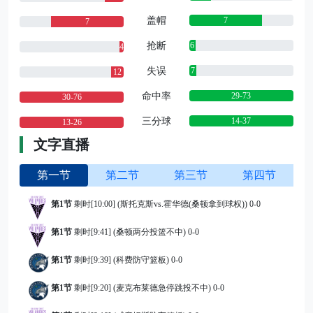
盖帽
7
7
抢断
6
4
失误
7
12
命中率
29-73
30-76
三分球
14-37
13-26
文字直播
第一节
第二节
第三节
第四节
第1节
剩时[10:00] (斯托克斯vs.霍华德(桑顿拿到球权)) 0-0
第1节
剩时[9:41] (桑顿两分投篮不中) 0-0
第1节
剩时[9:39] (科费防守篮板) 0-0
第1节
剩时[9:20] (麦克布莱德急停跳投不中) 0-0