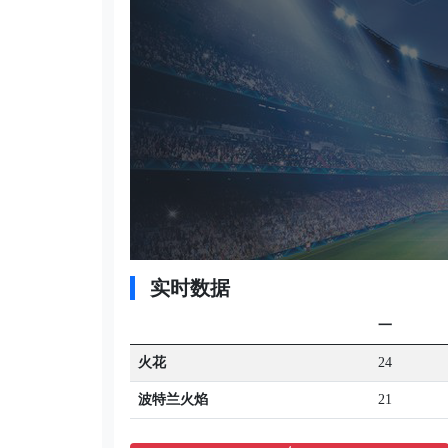
实时数据
一
火花
24
波特兰火焰
21