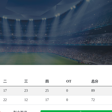
二
三
四
OT
总分
17
23
25
0
89
22
12
17
0
72