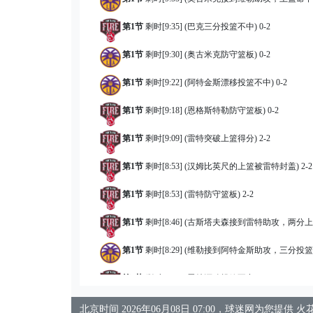
第1节
剩时[9:35] (巴克三分投篮不中) 0-2
第1节
剩时[9:30] (奥古米克防守篮板) 0-2
第1节
剩时[9:22] (阿特金斯漂移投篮不中) 0-2
第1节
剩时[9:18] (恩格斯特勒防守篮板) 0-2
第1节
剩时[9:09] (雷特突破上篮得分) 2-2
第1节
剩时[8:53] (汉姆比英尺的上篮被雷特封盖) 2-2
第1节
剩时[8:53] (雷特防守篮板) 2-2
第1节
剩时[8:46] (古斯塔夫森接到雷特助攻，两分上篮
第1节
剩时[8:29] (维勒接到阿特金斯助攻，三分投篮命
第1节
剩时[8:05] (雷特漂移投篮不中) 4-5
第1节
剩时[8:02] (普拉姆防守篮板) 4-5
北京时间 2026年06月08日 07:00，球迷网为