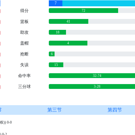
7
得分
72
篮板
41
助攻
18
盖帽
4
抢断
6
失误
15
命中率
32-74
三分球
3-28
节
第三节
第四节
) 0-0
0-2