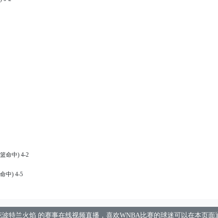
命中) 4-2
中) 4-5
您提供 火花波特兰火焰 的赛事在线视频直播，喜欢WNBA比赛的球迷可以在