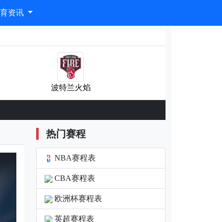
体育资讯
波特兰火焰
热门赛程
NBA赛程表
CBA赛程表
欧洲杯赛程表
英超赛程表