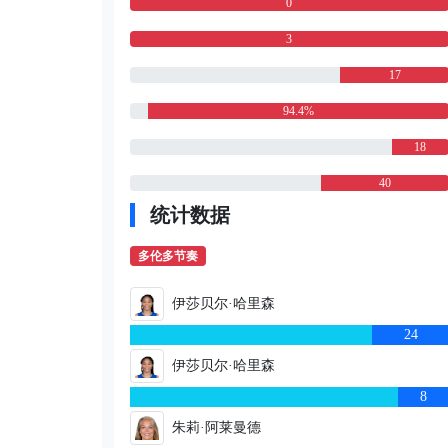
0
3
17
94.4%
18
40
统计数据
多伦多节奏
伊莎贝尔·哈里森
24
伊莎贝尔·哈里森
8
朱莉·阿莱曼德