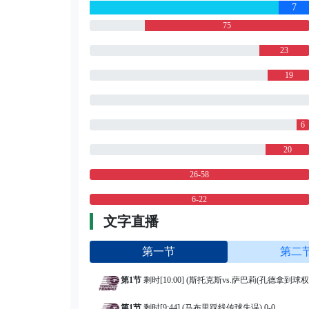
7
75
23
19
6
20
26-58
6-22
文字直播
第一节
第二
第1节
剩时[10:00] (斯托克斯vs.萨巴莉(孔德拿到球权))
第1节
剩时[9:44] (马布里踩线传球失误) 0-0