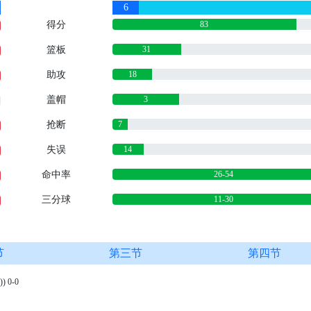
6
得分
83
篮板
31
助攻
18
盖帽
3
0
抢断
7
失误
14
命中率
26-54
三分球
11-30
节
第三节
第四节
 0-0