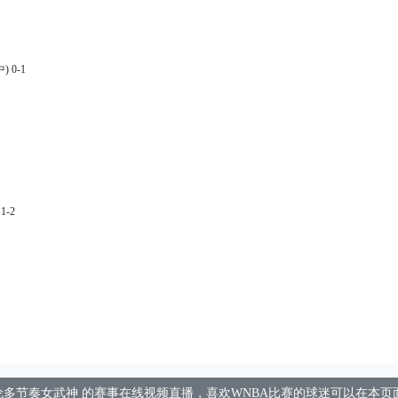
 0-1
-2
-2
您提供 多伦多节奏女武神 的赛事在线视频直播，喜欢WNBA比赛的球迷可以