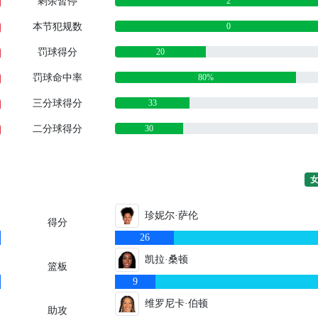
剩余暂停
2
本节犯规数
0
罚球得分
20
罚球命中率
80%
三分球得分
33
二分球得分
30
珍妮尔·萨伦
得分
26
凯拉·桑顿
篮板
9
维罗尼卡·伯顿
助攻