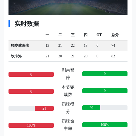
实时数据
一
二
三
四
OT
总分
帕赛航海者
13
21
22
18
0
74
坎卡洛
21
20
21
20
0
82
剩余暂
0
0
停
本节犯
0
0
规数
罚球得
20
21
分
罚球命
100%
100%
中率