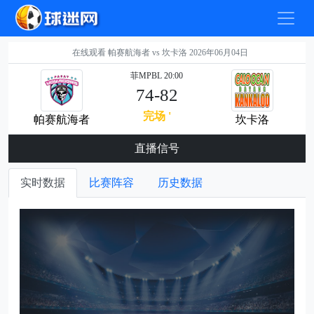
在线观看 帕赛航海者 vs 坎卡洛 2026年06月04日
菲MPBL 20:00
74-82
完场 '
帕赛航海者
坎卡洛
直播信号
实时数据
比赛阵容
历史数据