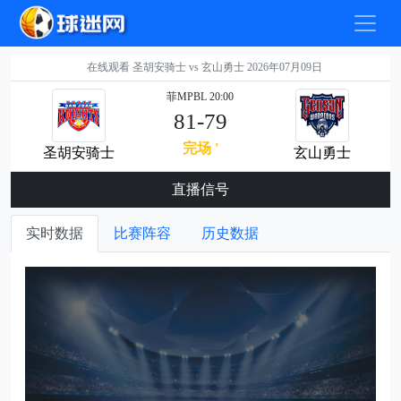
在线观看 圣胡安骑士 vs 玄山勇士 2026年07月09日
菲MPBL 20:00
81-79
完场 '
圣胡安骑士
玄山勇士
直播信号
实时数据
比赛阵容
历史数据