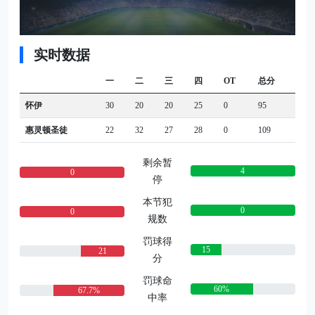
实时数据
一
二
三
四
OT
总分
怀伊
30
20
20
25
0
95
惠灵顿圣徒
22
32
27
28
0
109
剩余暂
4
0
停
本节犯
0
0
规数
罚球得
15
21
分
罚球命
60%
67.7%
中率