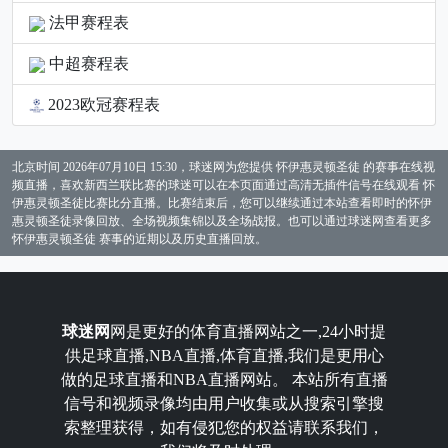
法甲赛程表
第1节
剩时[9:20] (斯托达特第二罚命中) 2-2
中超赛程表
第1节
剩时[9:06] (戴维森2分抛投不中) 2-2
2023欧冠赛程表
第1节
剩时[9:03] (防守篮板) 2-2
第1节
剩时[8:56] (斯托达特2分抛投命中) 2-4
北京时间 2026年07月10日 15:30，球迷网为您提供 怀伊惠灵顿圣徒 的赛事在线视
频直播，喜欢新西兰联比赛的球迷可以在本页面通过高清无插件信号在线观看 怀
第1节
剩时[8:34] (恩加泰个人犯规) 2-4
伊惠灵顿圣徒比赛比分直播。比赛结束后，您可以继续通过本站查看即时的怀伊
惠灵顿圣徒录像回放、全场视频集锦以及全场战报。也可以通过球迷网查看更多
第1节
剩时[8:34] (英格拉姆被犯规) 2-4
怀伊惠灵顿圣徒 赛事的近期以及历史直播回放。
第1节
剩时[8:21] (英格拉姆3分投篮不中) 2-4
第1节
剩时[8:19] (佩珀进攻篮板) 2-4
球迷网
网是更好的体育直播网站之一,24小时提
供足球直播,NBA直播,体育直播,我们是更用心
第1节
剩时[8:17] (哈里斯3分投篮不中) 2-4
做的足球直播和NBA直播网站。 本站所有直播
第1节
剩时[8:14] (里塞托防守篮板) 2-4
信号和视频录像均由用户收集或从搜索引擎搜
索整理获得，如有侵犯您的权益请联系我们，
第1节
剩时[8:08] (斯托达特3分投篮不中) 2-4