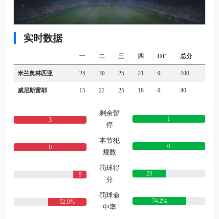
实时数据
一
二
三
四
OT
总分
米兰奥林匹亚
24
30
25
21
0
100
威尼斯雷耶
15
22
25
18
0
80
剩余暂
1
3
停
本节犯
0
0
规数
罚球得
23
9
分
罚球命
74.2%
52.9%
中率