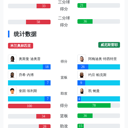
三分球
21
33
得分
二分球
36
58
得分
统计数据
威尼斯雷耶
米兰奥林匹亚
奥斯曼·迪奥普
阿梅迪奥·特西特里
得分
18
26
乔希·内博
约旦·帕克斯
篮板
7
9
奎因·埃利斯
凯·鲍曼
助攻
7
4
得分
78
100
篮板
36
34
助攻
15
28