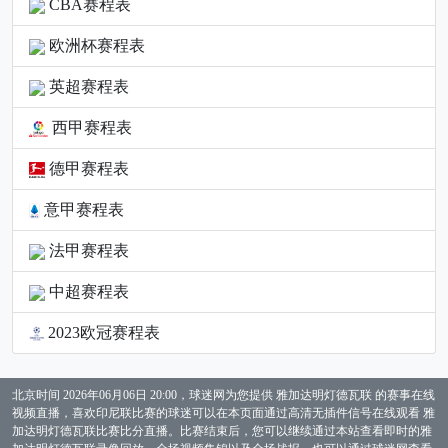
CBA赛程表
欧洲杯赛程表
英超赛程表
西甲赛程表
德甲赛程表
意甲赛程表
法甲赛程表
中超赛程表
2023欧冠赛程表
北京时间 2026年06月06日 20:00，球迷网为您提供 雅加达明灯德瓦联 的赛事在线
视频直播，喜欢印尼联比赛的球迷可以在本页面通过高清无插件信号在线观看 雅
加达明灯德瓦联比赛比分直播。比赛结束后，您可以继续通过本站查看即时的雅