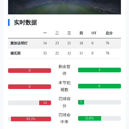
实时数据
一
二
三
四
OT
总分
雅加达明灯
14
23
21
18
0
76
德瓦联
33
22
12
11
0
78
剩余暂
3
0
停
本节犯
0
0
规数
罚球得
7
14
分
罚球命
53.8%
93.3%
中率