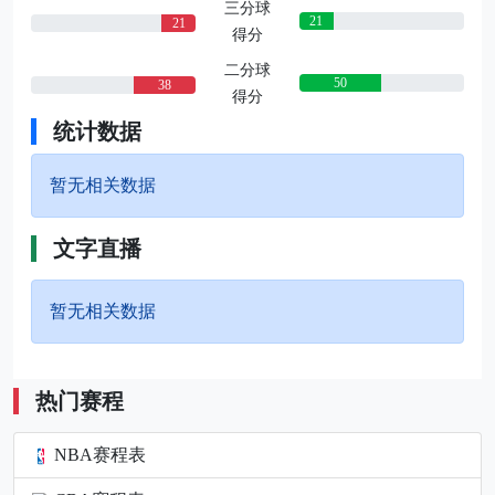
三分球
21
21
得分
二分球
50
38
得分
统计数据
暂无相关数据
文字直播
暂无相关数据
热门赛程
NBA赛程表