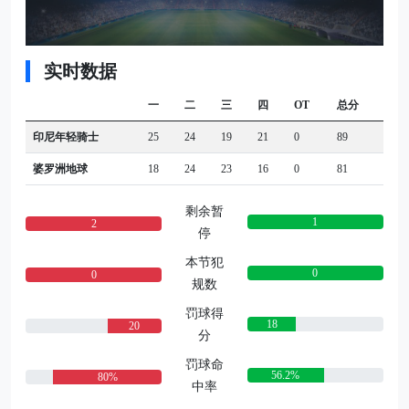
实时数据
一
二
三
四
OT
总分
印尼年轻骑士
25
24
19
21
0
89
婆罗洲地球
18
24
23
16
0
81
剩余暂
1
2
停
本节犯
0
0
规数
罚球得
18
20
分
罚球命
56.2%
80%
中率