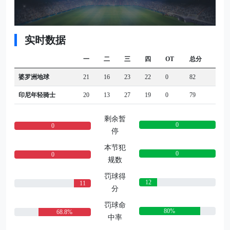
实时数据
一
二
三
四
OT
总分
婆罗洲地球
21
16
23
22
0
82
印尼年轻骑士
20
13
27
19
0
79
剩余暂
0
0
停
本节犯
0
0
规数
罚球得
12
11
分
罚球命
80%
68.8%
中率