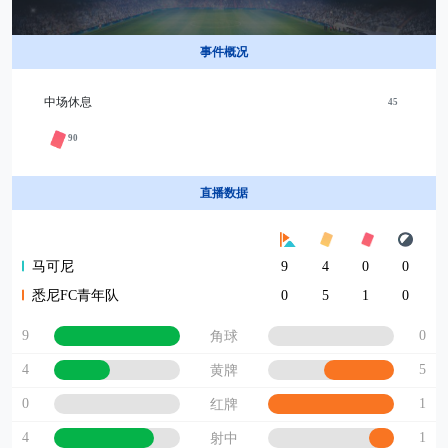
事件概况
中场休息
45
90
直播数据
马可尼
9
4
0
0
悉尼FC青年队
0
5
1
0
9
0
角球
4
5
黄牌
0
1
红牌
4
1
射中