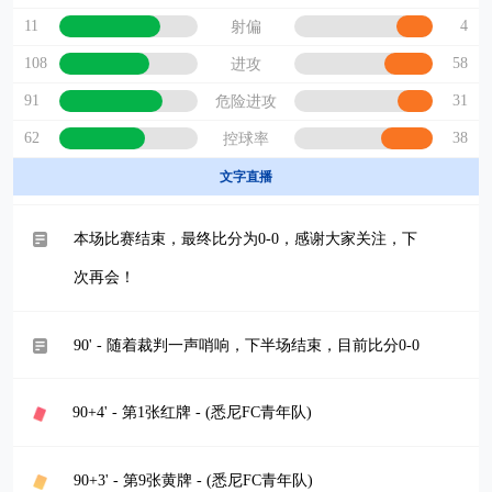
11
4
射偏
108
58
进攻
91
31
危险进攻
62
38
控球率
文字直播
本场比赛结束，最终比分为0-0，感谢大家关注，下
次再会！
90' - 随着裁判一声哨响，下半场结束，目前比分0-0
90+4' - 第1张红牌 - (悉尼FC青年队)
90+3' - 第9张黄牌 - (悉尼FC青年队)