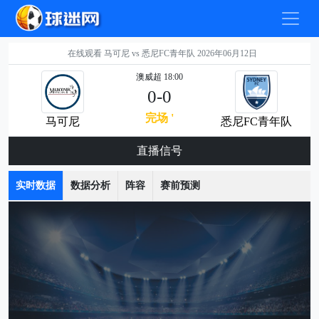
在线观看 马可尼 vs 悉尼FC青年队 2026年06月12日
澳威超 18:00
0-0
完场 '
马可尼
悉尼FC青年队
直播信号
实时数据
数据分析
阵容
赛前预测