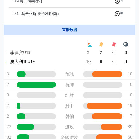
0-9 梅丁·梅梅蒂()
71
0-10 马蒂亚斯·麦卡利斯特()
80
直播数据
菲律宾U19
3
2
0
0
澳大利亚U19
10
0
0
3
3
10
角球
2
0
黄牌
0
0
红牌
2
19
射中
2
7
射偏
72
89
进攻
32
66
危险进攻