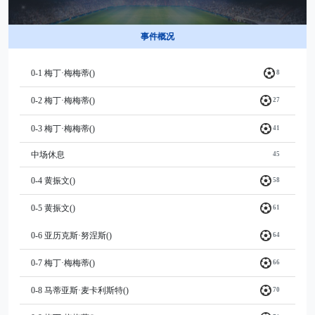
事件概况
0-1 梅丁·梅梅蒂()
8
0-2 梅丁·梅梅蒂()
27
0-3 梅丁·梅梅蒂()
41
中场休息
45
0-4 黄振文()
58
0-5 黄振文()
61
0-6 亚历克斯·努涅斯()
64
0-7 梅丁·梅梅蒂()
66
0-8 马蒂亚斯·麦卡利斯特()
70