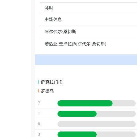
补时
中场休息
阿尔代尔·桑切斯
若热亚·奎泽拉(阿尔代尔·桑切斯)
萨克拉门托
罗德岛
7
1
0
3