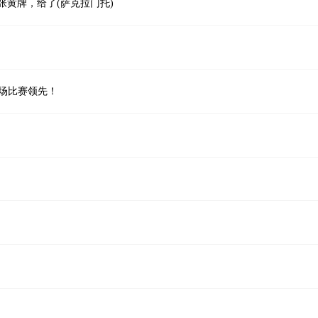
一张黄牌，给了(萨克拉门托)
本场比赛领先！