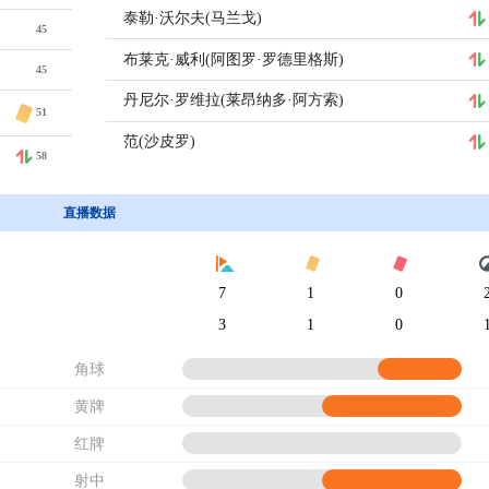
泰勒·沃尔夫(马兰戈)
45
布莱克·威利(阿图罗·罗德里格斯)
45
丹尼尔·罗维拉(莱昂纳多·阿方索)
51
范(沙皮罗)
58
直播数据
7
1
0
3
1
0
角球
黄牌
红牌
射中