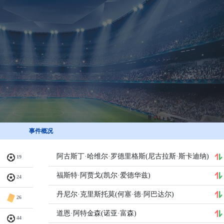
事件概况
阿古斯丁·哈维尔·罗德里格斯(尼古拉斯·斯卡迪纳)
19
福斯特·阿贾戈(凯尔·爱德华兹)
24
丹尼尔·克里斯托莫(何塞·德·阿巴达尔)
26
道恩·阿特金森(诺亚·富森)
44