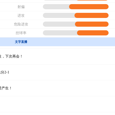
射偏
进攻
危险进攻
控球率
文字直播
注，下次再会！
分2-1
已经产生！