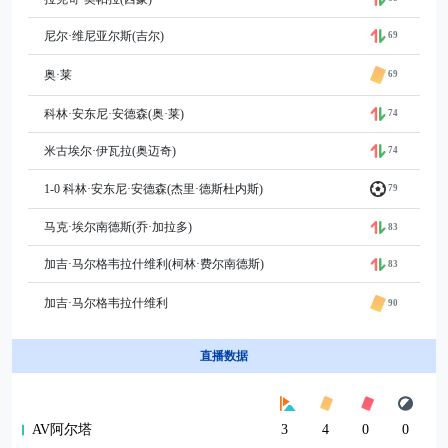
尼尔·维尼亚尔斯(吉尔)
69
奥·莱
69
科林·安东尼·安德森(奥·莱)
74
米古埃尔·伊瓦拉(奥迈奇)
74
1-0 科林·安东尼·安德森(杰里·德斯杜内斯)
79
马克·埃尔南德斯(乔·加拉多)
83
加吉·马尔格韦拉什维利(柯林·费尔南德斯)
83
加吉·马尔格韦拉什维利
90
直播数据
AV阿尔塔
3
4
0
0