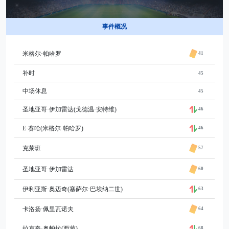
事件概况
米格尔·帕哈罗
41
补时
45
中场休息
45
圣地亚哥·伊加雷达(戈德温·安特维)
46
E·赛哈(米格尔·帕哈罗)
46
克莱班
57
圣地亚哥·伊加雷达
60
伊利亚斯·奥迈奇(塞萨尔·巴埃纳二世)
63
卡洛扬·佩里瓦诺夫
64
拉克奇·奥帕拉(西蒙)
68