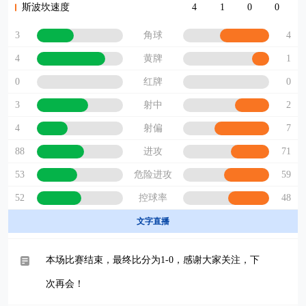
斯波坎速度
4
1
0
0
3
4
角球
4
1
黄牌
0
0
红牌
3
2
射中
4
7
射偏
88
71
进攻
53
59
危险进攻
52
48
控球率
文字直播
本场比赛结束，最终比分为1-0，感谢大家关注，下
次再会！