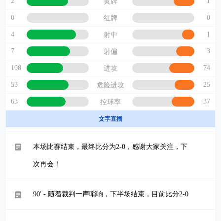
2
1
黄牌
0
0
红牌
4
1
射中
7
3
射偏
108
74
进攻
53
25
危险进攻
63
37
控球率
文字直播
本场比赛结束，最终比分为2-0，感谢大家关注，下
次再会！
90' - 随着裁判一声哨响，下半场结束，目前比分2-0