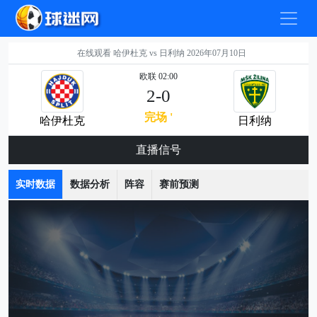
在线观看 哈伊杜克 vs 日利纳 2026年07月10日
欧联 02:00
2-0
完场 '
哈伊杜克
日利纳
直播信号
实时数据
数据分析
阵容
赛前预测