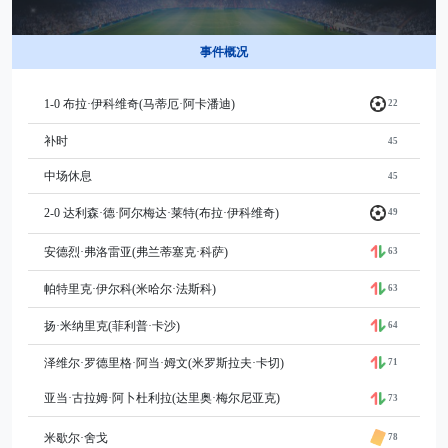
事件概况
1-0 布拉·伊科维奇(马蒂厄·阿卡潘迪)
22
补时
45
中场休息
45
2-0 达利森·德·阿尔梅达·莱特(布拉·伊科维奇)
49
安德烈·弗洛雷亚(弗兰蒂塞克·科萨)
63
帕特里克·伊尔科(米哈尔·法斯科)
63
扬·米纳里克(菲利普·卡沙)
64
泽维尔·罗德里格·阿当·姆文(米罗斯拉夫·卡切)
71
亚当·古拉姆·阿卜杜利拉(达里奥·梅尔尼亚克)
73
米歇尔·舍戈
78