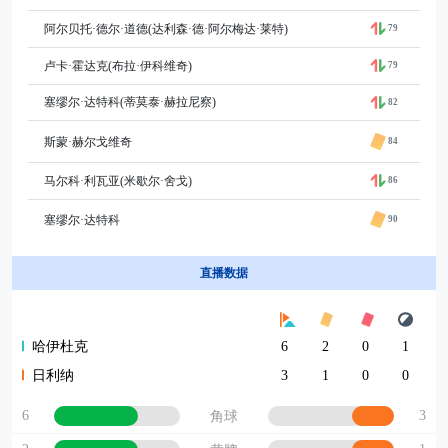
阿尔贝托·德尔·道德(达利森·德·阿尔梅达·莱特)
79
卢卡·霍达克(布拉·伊科维奇)
79
塞缪尔·达特科(蒂莫泰·赫拉尼察)
82
斯蒙·赫尔戈维奇
84
马尔科·利瓦亚(米歇尔·舍戈)
86
塞缪尔·达特科
90
直播数据
哈伊杜克
6
2
0
1
日利纳
3
1
0
0
6
3
角球