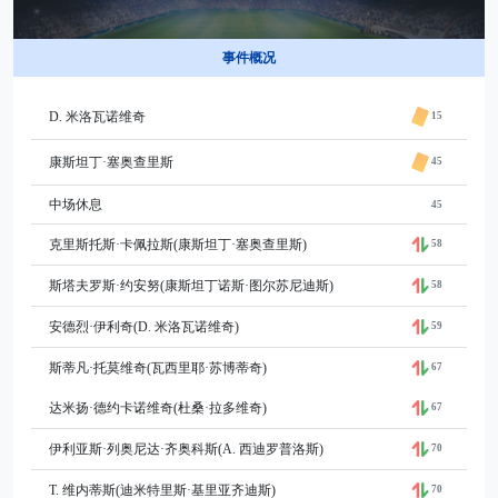
事件概况
D. 米洛瓦诺维奇
15
康斯坦丁·塞奥查里斯
45
中场休息
45
克里斯托斯·卡佩拉斯(康斯坦丁·塞奥查里斯)
58
斯塔夫罗斯·约安努(康斯坦丁诺斯·图尔苏尼迪斯)
58
安德烈·伊利奇(D. 米洛瓦诺维奇)
59
斯蒂凡·托莫维奇(瓦西里耶·苏博蒂奇)
67
达米扬·德约卡诺维奇(杜桑·拉多维奇)
67
伊利亚斯·列奥尼达·齐奥科斯(A. 西迪罗普洛斯)
70
T. 维内蒂斯(迪米特里斯·基里亚齐迪斯)
70