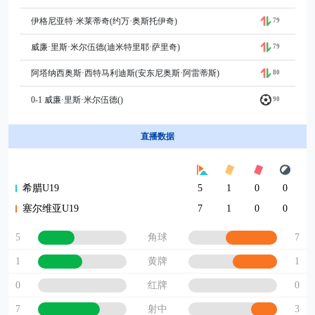
伊格尼亚特·米莱蒂奇(约万·奥斯托伊奇)
79
威廉·里斯·米尔伍德(迪米特里耶·萨里奇)
79
阿塔纳西奥斯·西特马利迪斯(安东尼奥斯·阿雷蒂斯)
80
0-1 威廉·里斯·米尔伍德()
90
直播数据
希腊U19
5
1
0
0
塞尔维亚U19
7
1
0
0
5
7
角球
1
1
黄牌
0
0
红牌
7
3
射中