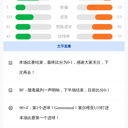
5
13
射偏
119
113
进攻
61
82
危险进攻
43
57
控球率
文字直播
本场比赛结束，最终比分为0-1，感谢大家关注，下
次再会！
90' - 随着裁判一声哨响，下半场结束，目前比分0-1
90+4' - 第1个进球！Goooooooal！塞尔维亚U19打进
本场比赛第一个进球！