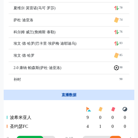
夏维尔·莫雷诺(马可·罗莎)
70
萨杜·迪亚洛
74
科尔姆·威兰(詹姆斯·泰勒)
76
埃文·德·哈罗(巴卡里·埃萨梅·迪耶迪乌)
83
埃文·德·哈罗
85
2-0 康纳·帕森斯(萨杜·迪亚洛)
90
补时
90
直播数据
波希米亚人
9
0
0
0
圣约瑟FC
4
1
0
0