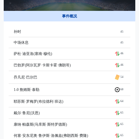
事件概况
补时
45
中场休息
45
萨杜·迪亚洛(塞南·穆伦)
46
巴勃罗(阿尔瓦罗·卡斯卡霍·佛朗哥)
46
乔凡尼·巴尔巴
54
1-0 詹姆斯·泰勒
60
耶苏斯·罗梅罗(布拉德利·班达)
64
戴尔·鲁尼(沃恩)
65
康纳·帕森斯(马库斯·斯特罗德斯)
65
何塞·安东尼奥·鲁伊斯·洛佩兹(弗朗西斯·费隆)
65