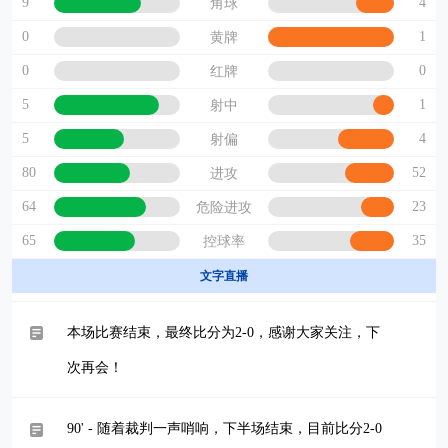
9
4
角球
0
1
黄牌
0
0
红牌
5
1
射中
5
4
射偏
80
52
进攻
64
23
危险进攻
65
35
控球率
文字直播
本场比赛结束，最终比分为2-0，感谢大家关注，下
次再会！
90' - 随着裁判一声哨响，下半场结束，目前比分2-0