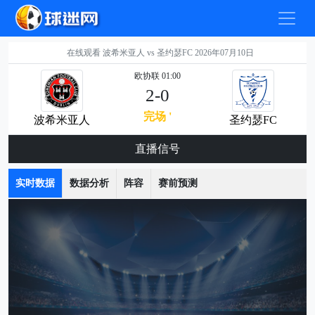
在线观看 波希米亚人 vs 圣约瑟FC 2026年07月10日
欧协联 01:00
2-0
完场 '
波希米亚人
圣约瑟FC
直播信号
实时数据
数据分析
阵容
赛前预测