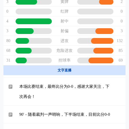
3
2
黄牌
0
0
红牌
4
0
射中
3
3
射偏
80
132
进攻
68
85
危险进攻
31
69
控球率
文字直播
本场比赛结束，最终比分为0-0，感谢大家关注，下
次再会！
90' - 随着裁判一声哨响，下半场结束，目前比分0-0