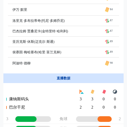
伊万·默里
84
洛里克·多布拉蒂奇(托尼·多姆乔尼)
87
巴杰拉姆·贾桑尼卡(金特里特·哈利利)
87
亚历克斯·休斯(迈克尔·斯通)
89
侯赛因·梅哈塞布(哈里·富兰克林)
89
阿迪特·德柳
90
直播数据
康纳斯码头
3
3
0
0
巴尔干尼
2
2
0
0
3
2
角球