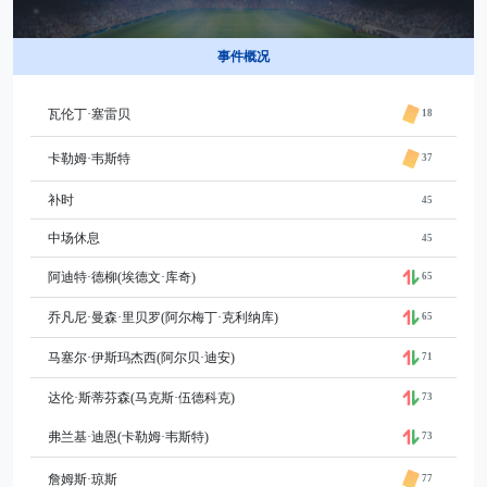
事件概况
瓦伦丁·塞雷贝
18
卡勒姆·韦斯特
37
补时
45
中场休息
45
阿迪特·德柳(埃德文·库奇)
65
乔凡尼·曼森·里贝罗(阿尔梅丁·克利纳库)
65
马塞尔·伊斯玛杰西(阿尔贝·迪安)
71
达伦·斯蒂芬森(马克斯·伍德科克)
73
弗兰基·迪恩(卡勒姆·韦斯特)
73
詹姆斯·琼斯
77