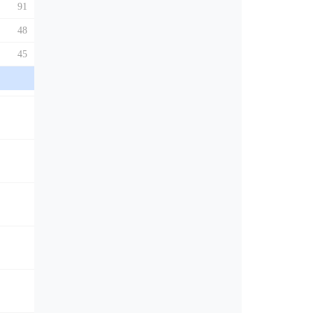
91
48
45