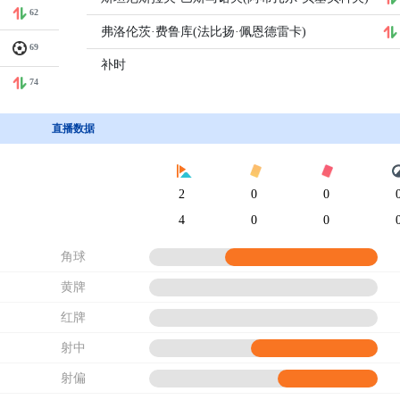
62
弗洛伦茨·费鲁库(法比扬·佩恩德雷卡)
69
补时
74
直播数据
2
0
0
4
0
0
角球
黄牌
红牌
射中
射偏