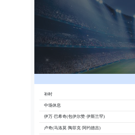
补时
中场休息
伊万·巴希奇(包伊尔赞·伊斯兰罕)
卢奇(马洛莫·陶菲克·阿约德吉)