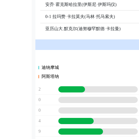
安乔·霍克斯哈拉里(伊斯尼·伊斯玛仪)
0-1 拉玛赞·卡拉莫夫(马林·托马索夫)
亚历山大.默克尔(迪努穆罕默德·卡拉曼)
迪纳摩城
阿斯塔纳
2
0
0
4
9