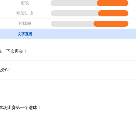
进攻
危险进攻
控球率
文字直播
注，下次再会！
分0-1
纳打进本场比赛第一个进球！