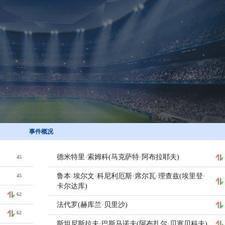
事件概况
德米特里·索姆科(马克萨特·阿布拉耶夫)
45
鲁本·埃尔文·科尼利厄斯·席尔瓦·理查兹(埃里登·
45
卡尔达库)
62
法代罗(赫库兰·贝里沙)
62
斯坦尼斯拉夫·巴斯马诺夫(阿布扎尔·贝塞贝科夫)