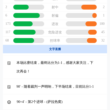
2
2
射中
6
1
射偏
173
100
进攻
117
45
危险进攻
68
32
控球率
文字直播
本场比赛结束，最终比分为1-1，感谢大家关注，下
次再会！
90' - 随着裁判一声哨响，下半场结束，目前比分1-1
90+4' - 第2个进球 - (萨拉热窝)