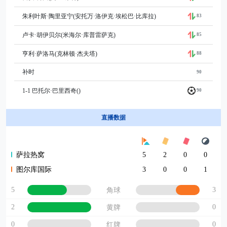
朱利叶斯·陶里亚宁(安托万·洛伊克·埃松巴·比库拉)
83
卢卡·胡伊贝尔(米海尔·库普雷萨克)
85
亨利·萨洛马(克林顿·杰夫塔)
88
补时
90
1-1 巴托尔·巴里西奇()
90
直播数据
萨拉热窝
5
2
0
0
图尔库国际
3
0
0
1
5
3
角球
2
0
黄牌
0
0
红牌