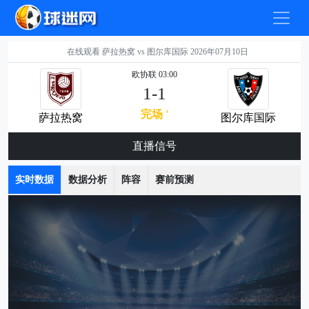
在线观看 萨拉热窝 vs 图尔库国际 2026年07月10日
欧协联 03:00
1-1
完场 '
萨拉热窝
图尔库国际
直播信号
实时数据
数据分析
阵容
赛前预测