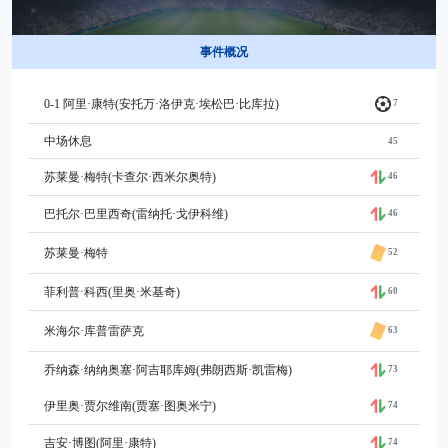
事件概况
0-1 阿里·康特(安托万·洛伊克·埃松巴·比库拉)
7
中场休息
45
苏莱曼·梅特(卡查尔·西米尔奥特)
46
巴托尔·巴里西奇(雷纳托·戈伊科维)
46
苏莱曼·梅特
52
菲利普·科西(里奥·米基奇)
60
米海尔·库普雷萨克
63
乔纳森·纳纳奥塞·阿吉耶库姆(弗朗西斯·凯雷梅)
73
伊里奥·贾尔维南(贾塞·图奥米宁)
74
吉安·博图(阿里·康特)
74