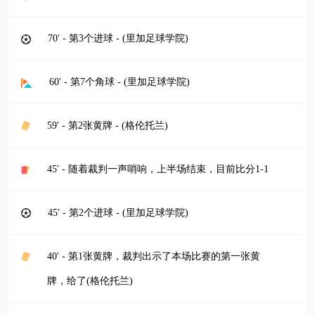
70' - 第3个进球 - (里加足球学院)
60' - 第7个角球 - (里加足球学院)
59' - 第2张黄牌 - (格伦托兰)
45' - 随着裁判一声哨响，上半场结束，目前比分1-1
45' - 第2个进球 - (里加足球学院)
40' - 第1张黄牌，裁判出示了本场比赛的第一张黄
牌，给了(格伦托兰)