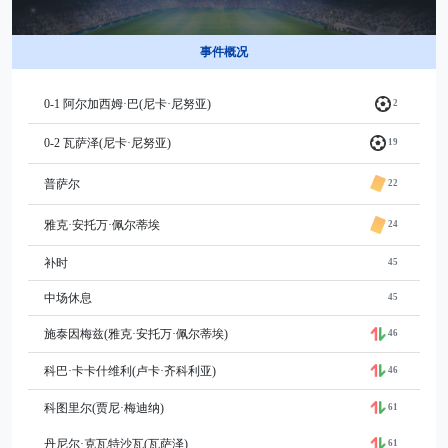
事件概况
0-1 阿尔加西姆·巴(尼卡·尼努亚)
2
0-2 瓦萨泽(尼卡·尼努亚)
19
普萨尔
22
雅克·安托万·佩尔蒂埃
24
补时
45
中场休息
45
施泰因梅兹(雅克·安托万·佩尔蒂埃)
46
科巴·卡卡什维利(卢卡·齐科利亚)
46
科图里尔(贾尼·梅迪纳)
61
丹尼尔·克瓦特沙瓦(瓦萨泽)
61