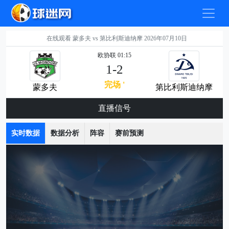
在线观看 蒙多夫 vs 第比利斯迪纳摩 2026年07月10日
欧协联 01:15
1-2
完场 '
蒙多夫
第比利斯迪纳摩
直播信号
实时数据
数据分析
阵容
赛前预测