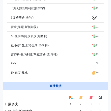
T.克瓦拉茨凯利亚(普萨尔)
66
1-2 哈蒂姆·法尔()
71
罗查(莱尼·斯托尔茨)
72
M.基尔希(阿尔米尔·克里卡)
72
让-保罗·昆比(洛里斯·蒂内利)
81
雷齐科·达内利亚(马克西姆·德·库托)
89
补时
90
让-保罗·昆比
90
直播数据
蒙多夫
4
2
0
0