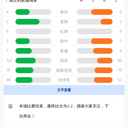
第比利斯迪纳摩
6
1
0
2
4
6
角球
2
1
黄牌
0
0
红牌
2
3
射中
5
6
射偏
122
94
进攻
70
70
危险进攻
48
52
控球率
文字直播
本场比赛结束，最终比分为1-2，感谢大家关注，下
次再会！