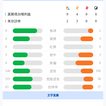
莫斯塔尔维列兹
9
4
0
0
米尔沙米
2
3
0
0
9
2
角球
4
3
黄牌
0
0
红牌
3
3
射中
4
6
射偏
146
106
进攻
119
58
危险进攻
63
37
控球率
文字直播