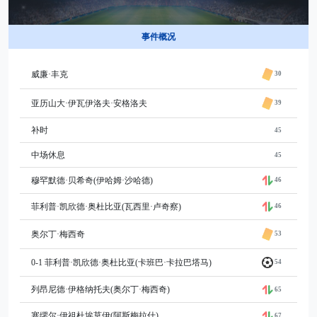
事件概况
威廉·丰克
30
亚历山大·伊瓦伊洛夫·安格洛夫
39
补时
45
中场休息
45
穆罕默德·贝希奇(伊哈姆·沙哈德)
46
菲利普·凯欣德·奥杜比亚(瓦西里·卢奇察)
46
奥尔丁·梅西奇
53
0-1 菲利普·凯欣德·奥杜比亚(卡班巴·卡拉巴塔马)
54
列昂尼德·伊格纳托夫(奥尔丁·梅西奇)
65
塞缪尔·伊祖杜埃莫伊(阿斯梅拉什)
67