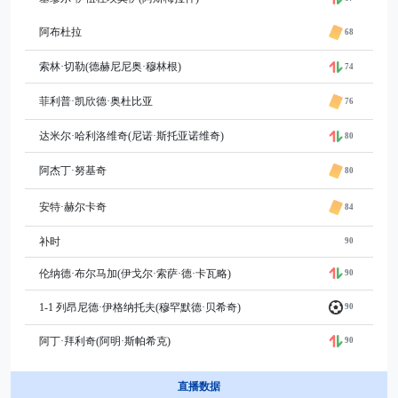
阿布杜拉
68
索林·切勒(德赫尼尼奥·穆林根)
74
菲利普·凯欣德·奥杜比亚
76
达米尔·哈利洛维奇(尼诺·斯托亚诺维奇)
80
阿杰丁·努基奇
80
安特·赫尔卡奇
84
补时
90
伦纳德·布尔马加(伊戈尔·索萨·德·卡瓦略)
90
1-1 列昂尼德·伊格纳托夫(穆罕默德·贝希奇)
90
阿丁·拜利奇(阿明·斯帕希克)
90
直播数据