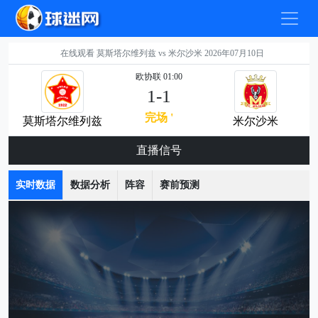
在线观看 莫斯塔尔维列兹 vs 米尔沙米 2026年07月10日
欧协联 01:00
1-1
完场 '
莫斯塔尔维列兹
米尔沙米
直播信号
实时数据
数据分析
阵容
赛前预测