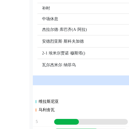
补时
中场休息
杰拉尔德·库巴齐(A·阿拉)
安德烈亚斯·斯科夫加德
2-1 埃米尔贾诺·穆斯塔()
瓦尔杰米尔·纳菲乌
维拉斯尼亚
马利舍瓦
5