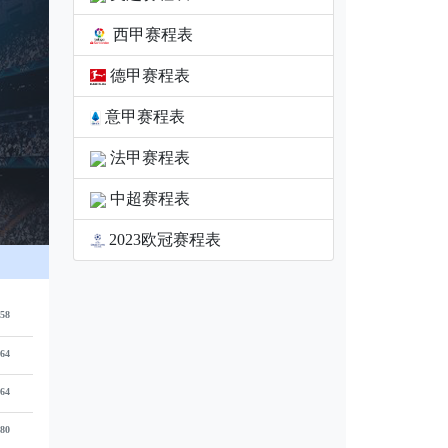
西甲赛程表
德甲赛程表
意甲赛程表
法甲赛程表
中超赛程表
2023欧冠赛程表
58
64
64
80