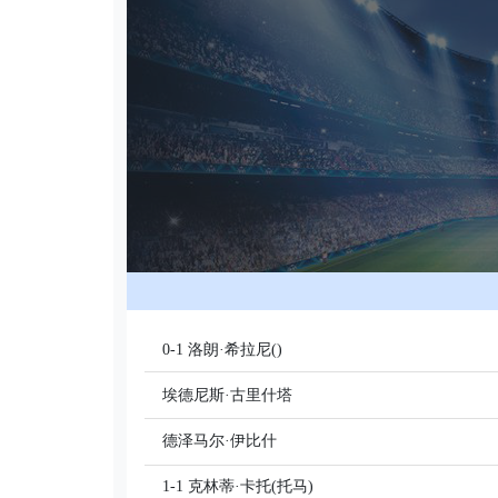
0-1 洛朗·希拉尼()
埃德尼斯·古里什塔
德泽马尔·伊比什
1-1 克林蒂·卡托(托马)