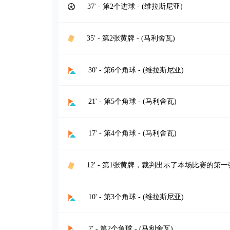
37' - 第2个进球 - (维拉斯尼亚)
35' - 第2张黄牌 - (马利舍瓦)
30' - 第6个角球 - (维拉斯尼亚)
21' - 第5个角球 - (马利舍瓦)
17' - 第4个角球 - (马利舍瓦)
12' - 第1张黄牌，裁判出示了本场比赛的第
10' - 第3个角球 - (维拉斯尼亚)
7' - 第2个角球 - (马利舍瓦)