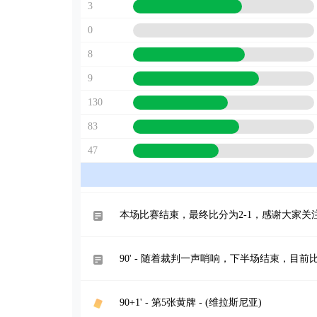
3
0
8
9
130
83
47
本场比赛结束，最终比分为2-1，感谢大家关
90' - 随着裁判一声哨响，下半场结束，目前比
90+1' - 第5张黄牌 - (维拉斯尼亚)