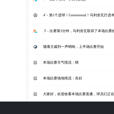
4' - 第1个进球！Goooooooal！马利舍
3' - 比赛第3分钟，马利舍瓦取得了本场比赛
随着主裁判一声哨响，上半场比赛开始
本场比赛天气情况：晴
本场比赛场地情况：良好
大家好，欢迎收看本场比赛直播，球员们正