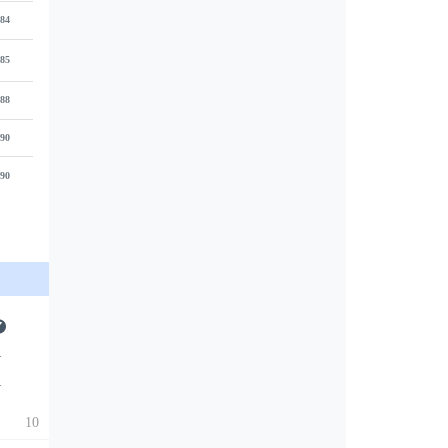
84
85
88
90
90
1
1
10