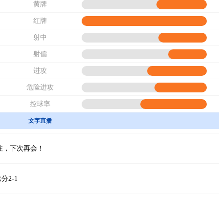
黄牌
红牌
射中
射偏
进攻
危险进攻
控球率
文字直播
注，下次再会！
分2-1