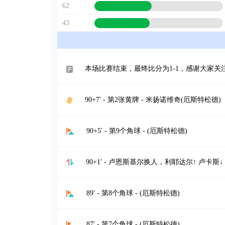
62
43
本场比赛结束，最终比分为1-1，感谢大家关
90+7' - 第2张黄牌 - 米扬诺维奇(厄斯特松德)
90+5' - 第9个角球 - (厄斯特松德)
90+1' - 卢恩斯基尔换人，利耶达尔↑ 卢卡斯↓
89' - 第8个角球 - (厄斯特松德)
87' - 第7个角球 - (厄斯特松德)