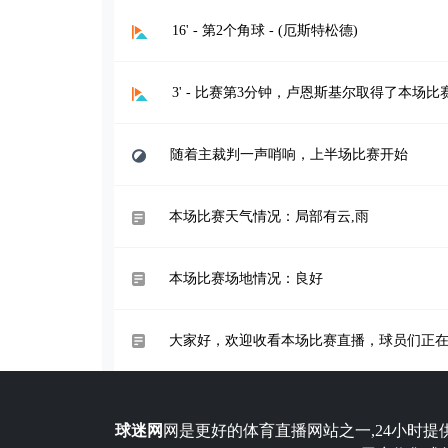
16' - 第2个角球 - (厄斯特松德)
3' - 比赛第3分钟，卢恩斯基尔取得了本场比
随着主裁判一声哨响，上半场比赛开始
本场比赛天气情况：局部有云,雨
本场比赛场地情况：良好
大家好，欢迎收看本场比赛直播，球员们正
球迷网
网是更好的体育直播网站之一,24小时提