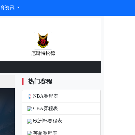
体育资讯
厄斯特松德
热门赛程
NBA赛程表
CBA赛程表
欧洲杯赛程表
英超赛程表