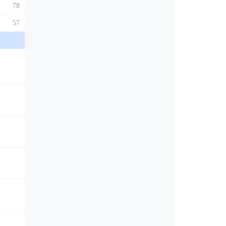
78
57