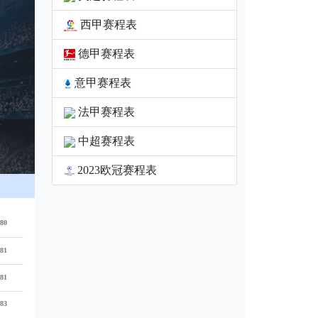
西甲赛程表
德甲赛程表
意甲赛程表
法甲赛程表
中超赛程表
2023欧冠赛程表
80
81
81
83