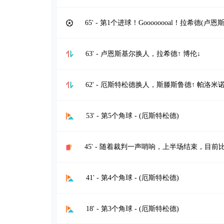
65' - 第1个进球！Goooooooal！拉希德
63' - 卢恩斯基尔换人，拉希德↑ 博伦↓
62' - 厄斯特松德换人，斯滕斯鲁德↑ 帕洛米诺
53' - 第5个角球 - (厄斯特松德)
45' - 随着裁判一声哨响，上半场结束，目前比
41' - 第4个角球 - (厄斯特松德)
18' - 第3个角球 - (厄斯特松德)