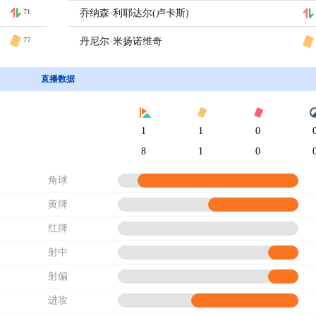
乔纳森·利耶达尔(卢卡斯)
71
丹尼尔·米扬诺维奇
77
直播数据
1
1
0
8
1
0
角球
黄牌
红牌
射中
射偏
进攻