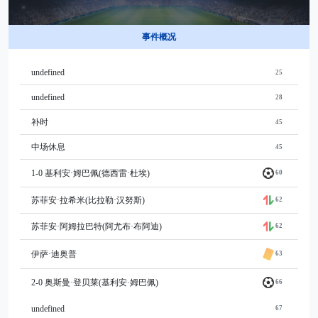
事件概况
undefined
25
undefined
28
补时
45
中场休息
45
1-0 基利安·姆巴佩(德西雷·杜埃)
60
苏菲安·拉希米(比拉勒·汉努斯)
62
苏菲安·阿姆拉巴特(阿尤布·布阿迪)
62
伊萨·迪奥普
63
2-0 奥斯曼·登贝莱(基利安·姆巴佩)
66
undefined
67