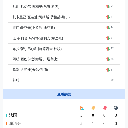
瓦朗·扎伊尔-埃梅里(马努·科内)
71
扎卡里亚·瓦赫迪(阿纳斯·萨拉赫-埃丁)
74
贾西姆·亚辛(卜拉欣·迪亚斯)
74
让-菲利普·马特塔(基利安·姆巴佩)
77
布拉德利·巴尔科拉(德西雷·杜埃)
77
阿明·西巴伊(沙姆斯丁·塔勒比)
85
马洛·古斯托(朱尔·孔德)
87
补时
90
直播数据
法国
5
0
0
0
摩洛哥
5
1
0
0