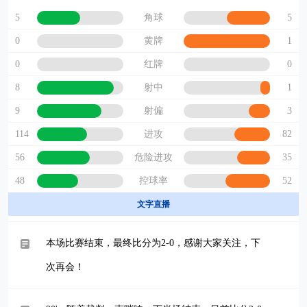
5
5
角球
0
1
黄牌
0
0
红牌
8
1
射中
9
3
射偏
114
82
进攻
56
35
危险进攻
48
52
控球率
文字直播
本场比赛结束，最终比分为2-0，感谢大家关注，下
次再会！