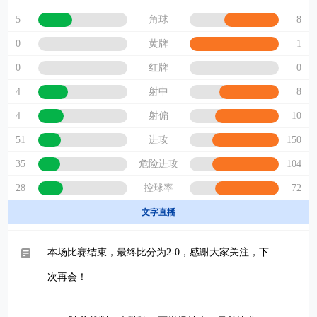
5
8
角球
0
1
黄牌
0
0
红牌
4
8
射中
4
10
射偏
51
150
进攻
35
104
危险进攻
28
72
控球率
文字直播
本场比赛结束，最终比分为2-0，感谢大家关注，下
次再会！