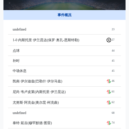
事件概况
undefined
23
1-0 内斯托里·伊兰昆达(保罗·奥孔-恩斯特勒)
27
点球
44
补时
45
中场休息
45
凯南·伊尔迪兹(巴勒什·伊尔马兹)
46
尼尚·韦卢皮莱(内斯托里·伊兰昆达)
61
尤努斯·阿克金(奥尔昆·柯克曲)
62
undefined
68
泰特·延吉(穆罕默德·图雷)
74