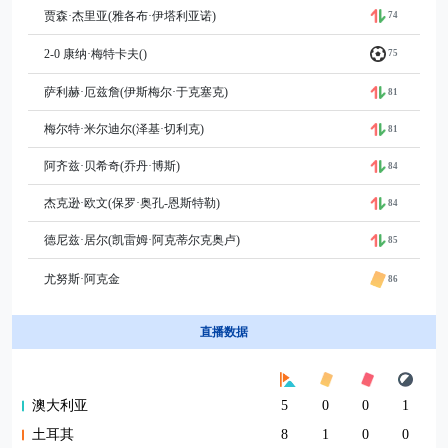
贾森·杰里亚(雅各布·伊塔利亚诺)
74
2-0 康纳·梅特卡夫()
75
萨利赫·厄兹詹(伊斯梅尔·于克塞克)
81
梅尔特·米尔迪尔(泽基·切利克)
81
阿齐兹·贝希奇(乔丹·博斯)
84
杰克逊·欧文(保罗·奥孔-恩斯特勒)
84
德尼兹·居尔(凯雷姆·阿克蒂尔克奥卢)
85
尤努斯·阿克金
86
直播数据
澳大利亚
5
0
0
1
土耳其
8
1
0
0