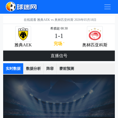
在线观看 雅典AEK vs 奥林匹亚科斯 2026年05月18日
希腊超 00:30
1-1
完场 '
雅典AEK
奥林匹亚科斯
直播信号
实时数据
数据分析
阵容
赛前预测