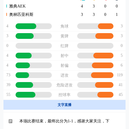
雅典AEK
4
3
0
0
奥林匹亚科斯
3
3
0
1
4
3
角球
3
3
黄牌
0
0
红牌
4
5
射中
4
6
射偏
73
119
进攻
39
41
危险进攻
55
45
控球率
文字直播
本场比赛结束，最终比分为1-1，感谢大家关注，下