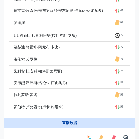
德雷克·库泰萨(安布罗西尼·安东尼奥·卡瓦萨·萨尔瓦多)
65
罗迪涅
68
1-1 阿布巴卡瑞·科伊塔(拉扎罗斯·罗塔)
72
迈赫迪·塔雷米(阿尤布·卡比)
72
洛伦索·皮罗拉
74
朱利安·比安科内(科斯蒂尼亚)
79
安德烈·路易斯(洛伦佐·西皮奥尼)
80
拉扎罗斯·罗塔
90
罗伯特·卢比西奇(卢卡·约维奇)
90
直播数据