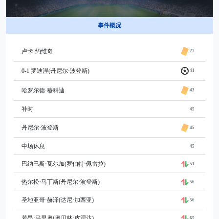
事件概况
卢卡·约维奇
27
0-1 罗迪涅(丹尼尔·波登斯)
41
哈罗尔德·穆科迪
43
补时
45
丹尼尔·波登斯
45
中场休息
45
巴纳巴斯·瓦尔加(罗伯特·佩雷拉)
51
热尔松·马丁斯(丹尼尔·波登斯)
56
圣地亚哥·赫泽(达尼·加西亚)
56
若昂·马里奥(奥贝林·皮涅达)
65