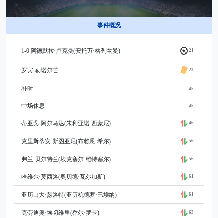
事件概况
1-0 阿德默拉·卢克曼(安托万·格列兹曼)
21
罗宾·勒诺尔芒
23
补时
45
中场休息
45
蒂亚戈·阿尔马达(朱利亚诺·西蒙尼)
46
克里斯蒂安·斯图亚尼(布赖恩·希尔)
56
弗兰·贝尔特兰(埃克塞尔·维特塞尔)
56
哈维尔·莫西洛(奥贝德·瓦尔加斯)
61
亚历山大·瑟洛特(亚历杭德罗·巴埃纳)
61
克劳迪奥·埃切维里(乔尔·罗卡)
63