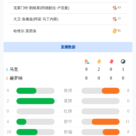
克莱门特·朗格莱(阿德默拉·卢克曼)
63
大卫·洛佩兹(阿诺·马丁内斯)
77
哈维尔·莫西洛
85
直播数据
马竞
9
2
0
1
赫罗纳
8
0
0
0
9
8
角球
2
0
黄牌
0
0
红牌
4
11
射中
10
8
射偏