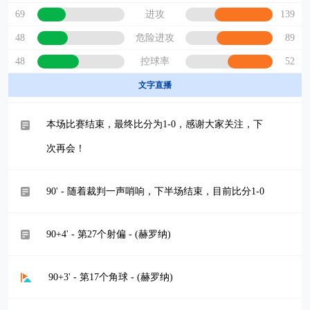
69
139
进攻
48
89
危险进攻
48
52
控球率
文字直播
本场比赛结束，最终比分为1-0，感谢大家关注，下
次再会！
90' - 随着裁判一声哨响，下半场结束，目前比分1-0
90+4' - 第27个射偏 - (赫罗纳)
90+3' - 第17个角球 - (赫罗纳)