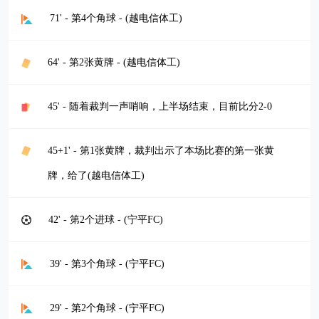
71' - 第4个角球 - (越电信体工)
64' - 第2张黄牌 - (越电信体工)
45' - 随着裁判一声哨响，上半场结束，目前比分2-0
45+1' - 第1张黄牌，裁判出示了本场比赛的第一张黄
牌，给了(越电信体工)
42' - 第2个进球 - (宁平FC)
39' - 第3个角球 - (宁平FC)
29' - 第2个角球 - (宁平FC)