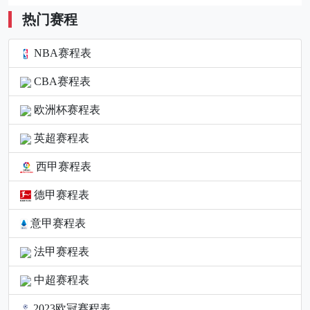
热门赛程
NBA赛程表
CBA赛程表
欧洲杯赛程表
英超赛程表
西甲赛程表
德甲赛程表
意甲赛程表
法甲赛程表
中超赛程表
2023欧冠赛程表