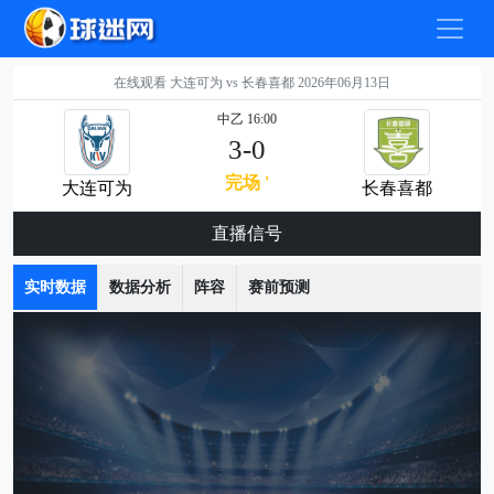
在线观看 大连可为 vs 长春喜都 2026年06月13日
中乙 16:00
3-0
完场 '
大连可为
长春喜都
直播信号
实时数据
数据分析
阵容
赛前预测