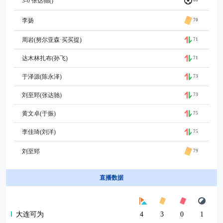
3-0 张达驰()
李扬
70
周岩(努尔亚森·买买提)
71
达木林扎布(孙飞)
71
于泽源(陈永泽)
73
刘至郅(张达驰)
73
黄文卓(于振)
75
李佳琦(刘洋)
75
刘至郅
79
直播数据
大连可为
4
3
0
1