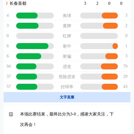
长春喜都
3
2
0
0
4
3
角球
3
2
黄牌
0
0
红牌
6
1
射中
6
3
射偏
94
79
进攻
37
29
危险进攻
57
43
控球率
文字直播
本场比赛结束，最终比分为3-0，感谢大家关注，下
次再会！