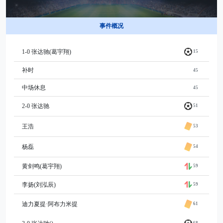
事件概况
1-0 张达驰(葛宇翔)
15
补时
45
中场休息
45
2-0 张达驰
51
王浩
53
杨磊
54
黄剑鸣(葛宇翔)
59
李扬(刘泓辰)
59
迪力夏提·阿布力米提
61
68