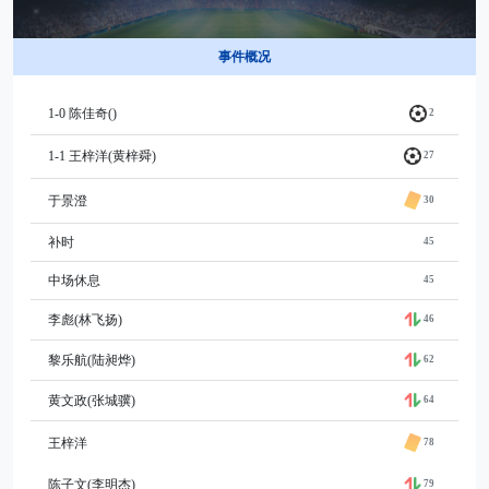
事件概况
1-0 陈佳奇()
2
1-1 王梓洋(黄梓舜)
27
于景澄
30
补时
45
中场休息
45
李彪(林飞扬)
46
黎乐航(陆昶烨)
62
黄文政(张城骥)
64
王梓洋
78
陈子文(李明杰)
79