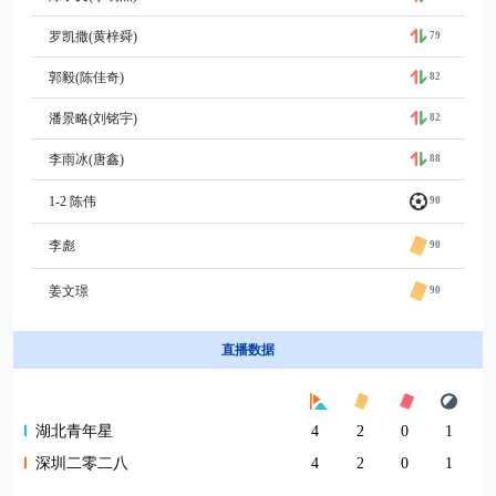
罗凯撒(黄梓舜)
79
郭毅(陈佳奇)
82
潘景略(刘铭宇)
82
李雨冰(唐鑫)
88
1-2 陈伟
90
李彪
90
姜文璟
90
直播数据
湖北青年星
4
2
0
1
深圳二零二八
4
2
0
1