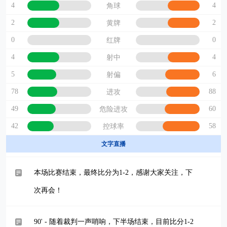
4
4
角球
2
2
黄牌
0
0
红牌
4
4
射中
5
6
射偏
78
88
进攻
49
60
危险进攻
42
58
控球率
文字直播
本场比赛结束，最终比分为1-2，感谢大家关注，下
次再会！
90' - 随着裁判一声哨响，下半场结束，目前比分1-2