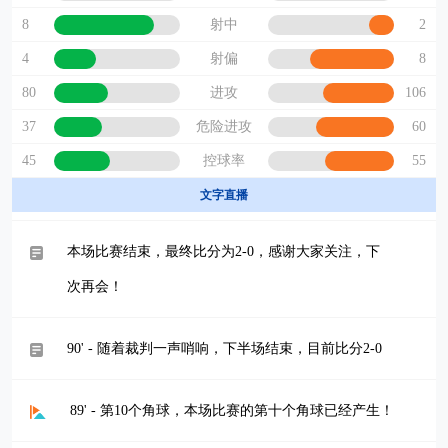
8
2
射中
4
8
射偏
80
106
进攻
37
60
危险进攻
45
55
控球率
文字直播
本场比赛结束，最终比分为2-0，感谢大家关注，下
次再会！
90' - 随着裁判一声哨响，下半场结束，目前比分2-0
89' - 第10个角球，本场比赛的第十个角球已经产生！