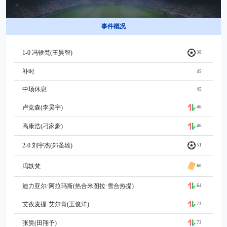
事件概况
1-0 冯轶梵(王昊智)
38
补时
45
中场休息
45
卢竞森(李昊宇)
46
高康浩(刁家豪)
46
2-0 刘宇杰(郑圣雄)
51
冯轶梵
60
迪力亚尔·阿拉玛斯(热合米图拉·雪合热提)
64
艾孜麦提·艾尔肯(王俊洋)
73
张昊(田翔予)
73