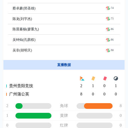
蔡卓豪(郑圣雄)
74
陈龙(刘宇杰)
75
陈晨蓁杨(廖重九)
86
吴钟灿(孔荫权)
86
吴非(胡明天)
90
直播数据
贵州贵阳竞技
2
1
0
1
广州蒲公英
8
0
0
0
2
8
角球
1
0
黄牌
0
0
红牌