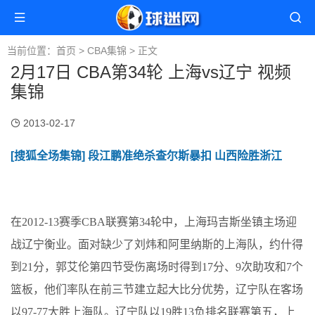
当前位置：
首页
>
CBA集锦
> 正文
2月17日 CBA第34轮 上海vs辽宁 视频
集锦
2013-02-17
[搜狐全场集锦] 段江鹏准绝杀查尔斯暴扣 山西险胜浙江
在2012-13赛季CBA联赛第34轮中，上海玛吉斯坐镇主场迎
战辽宁衡业。面对缺少了刘炜和阿里纳斯的上海队，约什得
到21分，郭艾伦第四节受伤离场时得到17分、9次助攻和7个
篮板，他们率队在前三节建立起大比分优势，辽宁队在客场
以97-77大胜上海队。辽宁队以19胜13负排名联赛第五，上