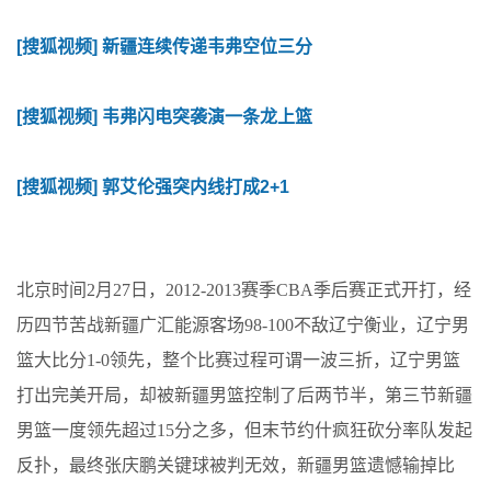
[搜狐视频] 新疆连续传递韦弗空位三分
[搜狐视频] 韦弗闪电突袭演一条龙上篮
[搜狐视频] 郭艾伦强突内线打成2+1
北京时间2月27日，2012-2013赛季CBA季后赛正式开打，经
历四节苦战新疆广汇能源客场98-100不敌辽宁衡业，辽宁男
篮大比分1-0领先，整个比赛过程可谓一波三折，辽宁男篮
打出完美开局，却被新疆男篮控制了后两节半，第三节新疆
男篮一度领先超过15分之多，但末节约什疯狂砍分率队发起
反扑，最终张庆鹏关键球被判无效，新疆男篮遗憾输掉比