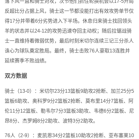
落下风一直和骑士对攻，次节他们抓住轮换机会以17-5开局
反超比分占据上风，骑士这一节都没能打出有效攻势单节仅
得17分并带着6分劣势进入下半场。休息归来骑士找回领头
羊的状态并以24-12的攻势迅速夺回主动权；随后拉锯战骑
士一直维持着微弱优势，最后时刻米切尔连续三记三分杀人
诛心为球队奠定胜局。最终，骑士击败76人豪取13连胜并
延续赛季不败战绩。
双方数据
骑士（13-0）：米切尔23分13篮板9助攻2抢断、加兰25分5
篮板6助攻、奥科罗9分2篮板2抢断、莫布里14分7篮板、阿
伦11分12篮板、勒韦尔7分3篮板3助攻、韦德6分2篮板、尼
昂8分、杰罗姆8分2助攻、波特3分2助攻。
76人（2-9）：麦凯恩34分2篮板10助攻2抢断、亚布塞莱10