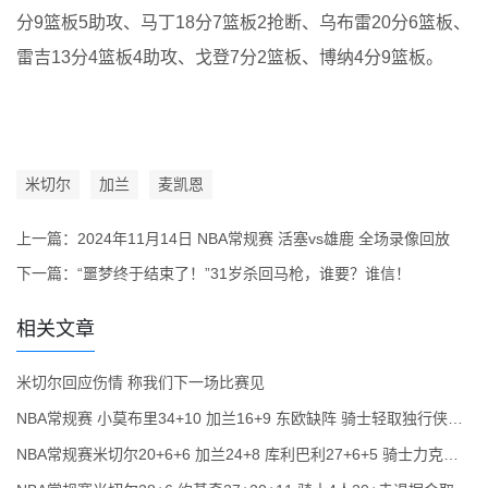
分9篮板5助攻、马丁18分7篮板2抢断、乌布雷20分6篮板、
雷吉13分4篮板4助攻、戈登7分2篮板、博纳4分9篮板。
米切尔
加兰
麦凯恩
上一篇：
2024年11月14日 NBA常规赛 活塞vs雄鹿 全场录像回放
下一篇：
“噩梦终于结束了！”31岁杀回马枪，谁要？谁信！
相关文章
米切尔回应伤情 称我们下一场比赛见
NBA常规赛 小莫布里34+10 加兰16+9 东欧缺阵 骑士轻取独行侠豪取9连胜
NBA常规赛米切尔20+6+6 加兰24+8 库利巴利27+6+5 骑士力克奇才