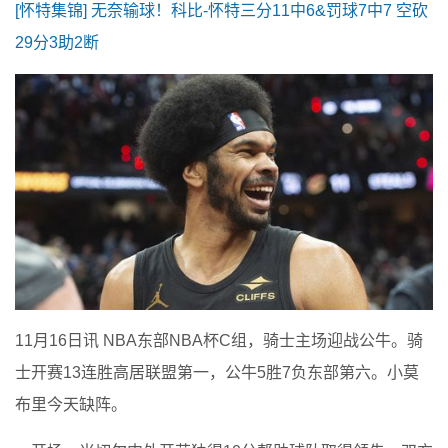
[怀特集锦] 无奈输球！科比-怀特三分11中6&罚球7中7 空砍
29分3助2断
11月16日讯 NBA东部NBA杯C组，骑士主场迎战公牛。骑
士开赛13连胜高居联盟第一，公牛5胜7负东部第六。小莫
布里今天缺阵。