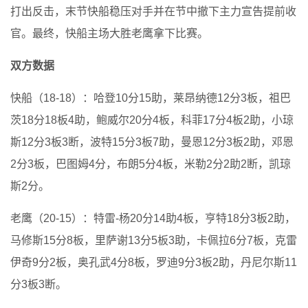
打出反击，末节快船稳压对手并在节中撤下主力宣告提前收
官。最终，快船主场大胜老鹰拿下比赛。
双方数据
快船（18-18）：哈登10分15助，莱昂纳德12分3板，祖巴
茨18分18板4助，鲍威尔20分4板，科菲17分4板2助，小琼
斯12分3板3断，波特15分3板7助，曼恩12分3板2助，邓恩
2分3板，巴图姆4分，布朗5分4板，米勒2分2助2断，凯琼
斯2分。
老鹰（20-15）：特雷-杨20分14助4板，亨特18分3板2助，
马修斯15分8板，里萨谢13分5板3助，卡佩拉6分7板，克雷
伊奇9分2板，奥孔武4分8板，罗迪9分3板2助，丹尼尔斯11
分3板3断。