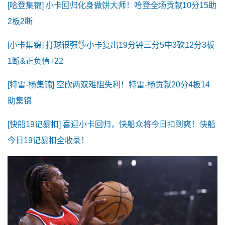
[哈登集锦] 小卡回归化身做饼大师！哈登全场贡献10分15助
2板2断
[小卡集锦] 打球很强🖐️小卡复出19分钟三分5中3砍12分3板
1断&正负值+22
[特雷-杨集锦] 空砍两双难阻失利！特雷-杨贡献20分4板14
助集锦
[快船19记暴扣] 喜迎小卡回归，快船众将今日扣到爽！快船
今日19记暴扣全收录！