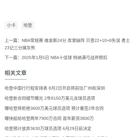
小卡
哈登
上一篇：
NBA常规赛 维金斯24分 库里缺阵 贝恩22+10+8失误 勇士
23记三分擒灰熊
下一篇：
2025年1月5日 NBA十佳球 特纳满弓战斧劈扣
相关文章
哈登中国行行程安排表 8月2日开启将前往广州和深圳
哈登新合同细节曝光 2年8150万美元含球员选项
曝哈登将拒绝3600万美元球员选项 预计重签2年合同
曝快船给哈登两年7900万合同 首年薪资3800万
哈登预计放弃3630万球员选项 6月29日前决定