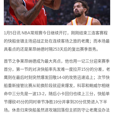
1月5日讯 NBA常规赛今日继续开打，刚刚结束三连客赛程
的快船坐镇主场迎战正处在连续客场之旅的老鹰；而本场最
具看点的还是莱昂纳德时隔253天后的复出赛季首秀。
首节之争莱昂纳德成为最大亮点，他也用一记三分迎来赛季
首分，第一节的对决快船率先发难一度拉开15分的分差，老
鹰则在最后时刻突然爆发回敬14-0的攻势迅速追上；次节快
船重新接管比赛从轮换阶段就迎来爆发，科菲和鲍威尔相继
命中三分先是一波13-2，随后小卡回归也续上三分，快船单
节爆砍45分的同时单节净胜19分并拿到20分优势进入下半
场。休息归来快船虽然进攻端回落但主抓防守让老鹰没办法