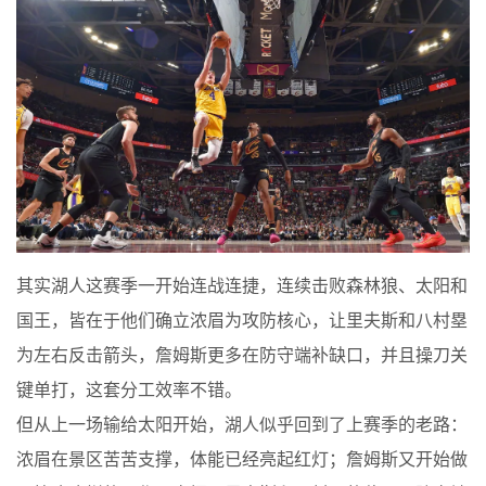
其实湖人这赛季一开始连战连捷，连续击败森林狼、太阳和
国王，皆在于他们确立浓眉为攻防核心，让里夫斯和八村塁
为左右反击箭头，詹姆斯更多在防守端补缺口，并且操刀关
键单打，这套分工效率不错。
但从上一场输给太阳开始，湖人似乎回到了上赛季的老路：
浓眉在景区苦苦支撑，体能已经亮起红灯；詹姆斯又开始做