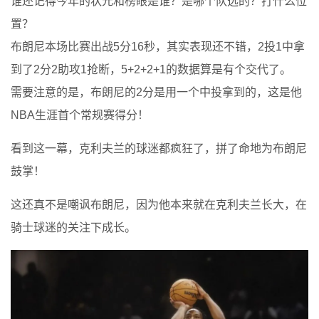
谁还记得今年的状元和榜眼是谁？是哪个队选的？打什么位
置？
布朗尼本场比赛出战5分16秒，其实表现还不错，2投1中拿
到了2分2助攻1抢断，5+2+2+1的数据算是有个交代了。
需要注意的是，布朗尼的2分是用一个中投拿到的，这是他
NBA生涯首个常规赛得分！
看到这一幕，克利夫兰的球迷都疯狂了，拼了命地为布朗尼
鼓掌！
这还真不是嘲讽布朗尼，因为他本来就在克利夫兰长大，在
骑士球迷的关注下成长。