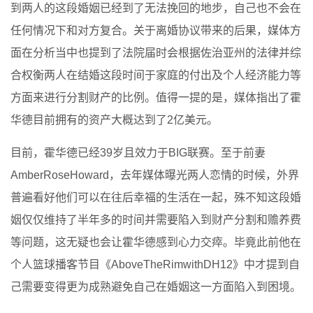
到两人的这段婚姻已经到了无法挽回的地步，自己也不会在
任何情况下和对方复合。关于离婚协议带来的后果，媒体方
面在分析当中也提到了法院届时会根据佐治亚州的法律并综
合权衡两人在结婚这段时间于家庭的付出及个人经济能力等
方面来进行分割财产的比例。值得一提的是，媒体指出了霍
华德目前拥有的资产大概达到了2亿美元。
目前，霍华德已经39岁且效力于BIG联赛。至于前妻
AmberRoseHoward，去年媒体曝光两人恋情的时候，外界
普遍看好他们可以在往后幸福的生活在一起，殊不知这段婚
姻仅仅维持了半年多的时间并需要陷入到财产分割和赡养费
等问题，这无疑也会让霍华德感到心力交瘁。毕竟此前他在
个人篮球播客节目《AboveTheRimwithDH12》中才提到自
己需要变得更为成熟避免自己在婚姻这一方面陷入到困境。