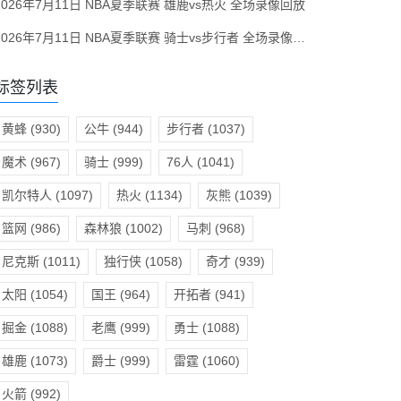
2026年7月11日 NBA夏季联赛 雄鹿vs热火 全场录像回放
2026年7月11日 NBA夏季联赛 骑士vs步行者 全场录像回放
标签列表
黄蜂
(930)
公牛
(944)
步行者
(1037)
魔术
(967)
骑士
(999)
76人
(1041)
凯尔特人
(1097)
热火
(1134)
灰熊
(1039)
篮网
(986)
森林狼
(1002)
马刺
(968)
尼克斯
(1011)
独行侠
(1058)
奇才
(939)
太阳
(1054)
国王
(964)
开拓者
(941)
掘金
(1088)
老鹰
(999)
勇士
(1088)
雄鹿
(1073)
爵士
(999)
雷霆
(1060)
火箭
(992)