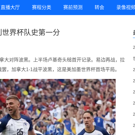
直播大厅
赛程分类
赛前预测
转会
录像视
得到世界杯队史第一分
，加拿大对阵波黑。上半场卢基奇头槌首开记录。易边再战，拉
罢，加拿大1-1战平波黑，这是美加墨世界杯首场平局。