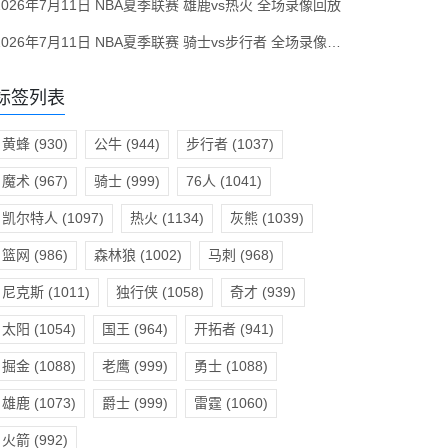
2026年7月11日 NBA夏季联赛 雄鹿vs热火 全场录像回放
2026年7月11日 NBA夏季联赛 骑士vs步行者 全场录像回放
标签列表
黄蜂
(930)
公牛
(944)
步行者
(1037)
魔术
(967)
骑士
(999)
76人
(1041)
凯尔特人
(1097)
热火
(1134)
灰熊
(1039)
篮网
(986)
森林狼
(1002)
马刺
(968)
尼克斯
(1011)
独行侠
(1058)
奇才
(939)
太阳
(1054)
国王
(964)
开拓者
(941)
掘金
(1088)
老鹰
(999)
勇士
(1088)
雄鹿
(1073)
爵士
(999)
雷霆
(1060)
火箭
(992)