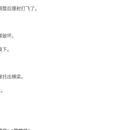
调整后爆射打飞了。
球破坏。
换下。
球托出横梁。
上。