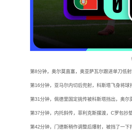
第8分钟，奥尔莫直塞，奥亚萨瓦尔跟进单刀低射
第16分钟，亚马尔内切后兜射，科斯塔飞身将球
第31分钟，佩德里国定挑传被科斯塔挡出，奥尔
第37分钟，内托斜传，菲利克斯摆渡，C罗包抄
第42分钟，门德斯稍作调整后爆射，被挡了一下