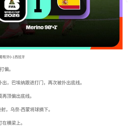
葡萄牙0-1西班牙
打偏。
扑出，巴埃纳跟进打门，再次被扑出底线。
莫再顶偏出底线。
垫射，乌奈-西蒙将球摘下。
打在横梁上。