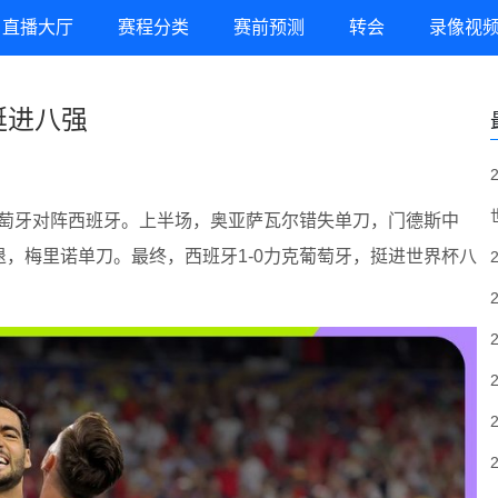
直播大厅
赛程分类
赛前预测
转会
录像视
挺进八强
战，葡萄牙对阵西班牙。上半场，奥亚萨瓦尔错失单刀，门德斯中
，梅里诺单刀。最终，西班牙1-0力克葡萄牙，挺进世界杯八