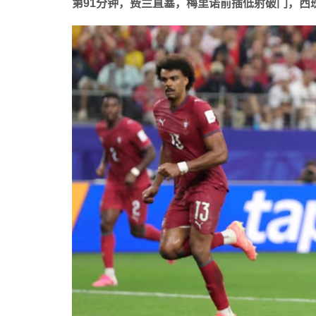
第91分钟，费兰直塞，梅里诺前插低射破门，西班