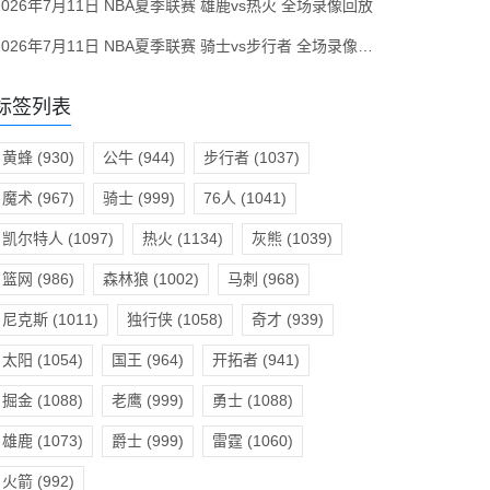
2026年7月11日 NBA夏季联赛 雄鹿vs热火 全场录像回放
2026年7月11日 NBA夏季联赛 骑士vs步行者 全场录像回放
标签列表
黄蜂
(930)
公牛
(944)
步行者
(1037)
魔术
(967)
骑士
(999)
76人
(1041)
凯尔特人
(1097)
热火
(1134)
灰熊
(1039)
篮网
(986)
森林狼
(1002)
马刺
(968)
尼克斯
(1011)
独行侠
(1058)
奇才
(939)
太阳
(1054)
国王
(964)
开拓者
(941)
掘金
(1088)
老鹰
(999)
勇士
(1088)
雄鹿
(1073)
爵士
(999)
雷霆
(1060)
火箭
(992)