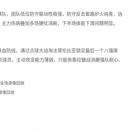
球队，团队低位防守联动性极强，防守反击套路炉火纯青，协
，主力伤病叠加多场硬仗消耗，下半场体能下滑问题明显。
铁血防线，通过点球大战淘汰哥伦比亚锁定最后一个八强席
点球员，主动攻坚能力薄弱，只能依靠拉锯战消磨强队耐心、
亚 全场录像回放
场录像回放