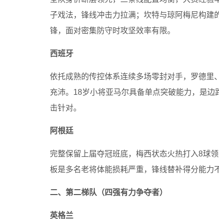
子戏法，锋线冲击力拉满；坎特与琼阿梅尼构建
锋，面对密集防守时攻坚效率有限。
‌西班牙‌
依托成熟的传控体系连续多场零封对手，罗德里
充沛。18岁小将亚马尔具备单点突破能力，是边
击针对。
‌阿根廷‌
完整保留上届夺冠班底，梅西状态火热打入‌8球
板是多名老将体能损耗严重，锋线替补得分能力
二、第二梯队（四强有力争夺者）
‌英格兰‌