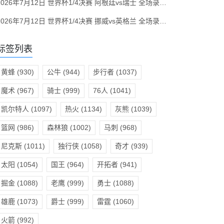
2026年7月12日 世界杯1/4决赛 阿根廷vs瑞士 全场录像回放
2026年7月12日 世界杯1/4决赛 挪威vs英格兰 全场录像回放
标签列表
黄蜂
(930)
公牛
(944)
步行者
(1037)
魔术
(967)
骑士
(999)
76人
(1041)
凯尔特人
(1097)
热火
(1134)
灰熊
(1039)
篮网
(986)
森林狼
(1002)
马刺
(968)
尼克斯
(1011)
独行侠
(1058)
奇才
(939)
太阳
(1054)
国王
(964)
开拓者
(941)
掘金
(1088)
老鹰
(999)
勇士
(1088)
雄鹿
(1073)
爵士
(999)
雷霆
(1060)
火箭
(992)