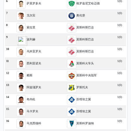
6
1(0)
萨莫罗多夫
格罗兹尼艾哈迈德
7
1(0)
戈尔宾
奥伦堡
8
1(0)
索拉里
莫斯科斯巴达
9
1(0)
波列赫
莫斯科斯巴达
10
1(0)
乌米亚罗夫
莫斯科斯巴达
11
1(0)
西利亚诺夫
莫斯科火车头
12
1(0)
赖斯
莫斯科中央陆军
13
1(0)
阿兹瑙罗夫
罗斯托夫
14
1(0)
奇内杜
苏维埃之翼
15
1(0)
马卡罗夫
苏维埃之翼
16
1(0)
马克西缅科
莫斯科罗迪纳