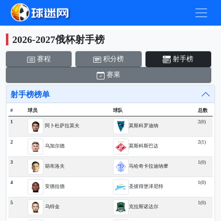
2026-2027俄杯射手榜
赛程
积分榜
射手榜
赛果
射手榜榜单
#
球员
球队
总数
1
2(0)
阿卜杜萨拉莫夫
莫斯科罗迪纳
2
2(1)
乌加尔德
莫斯科斯巴达
3
1(0)
胡布洛夫
马哈奇卡拉迪纳摩
4
1(0)
安德拉德
圣彼得堡泽尼特
5
1(0)
乌特金
克拉斯诺达尔