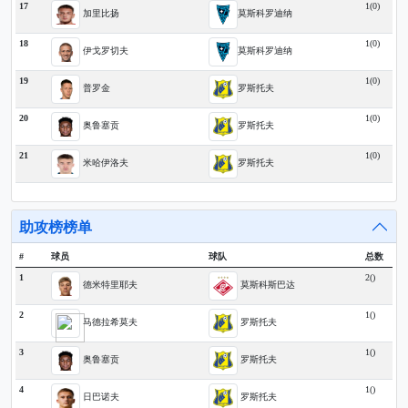
17
1(0)
加里比扬
莫斯科罗迪纳
18
1(0)
伊戈罗切夫
莫斯科罗迪纳
19
1(0)
普罗金
罗斯托夫
20
1(0)
奥鲁塞贡
罗斯托夫
21
1(0)
米哈伊洛夫
罗斯托夫
助攻榜榜单
#
球员
球队
总数
1
2()
德米特里耶夫
莫斯科斯巴达
2
1()
马德拉希莫夫
罗斯托夫
3
1()
奥鲁塞贡
罗斯托夫
4
1()
日巴诺夫
罗斯托夫