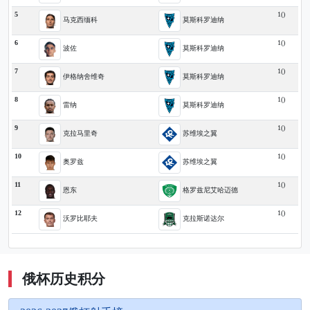
5
1()
马克西缅科
莫斯科罗迪纳
6
1()
波佐
莫斯科罗迪纳
7
1()
伊格纳舍维奇
莫斯科罗迪纳
8
1()
雷纳
莫斯科罗迪纳
9
1()
克拉马里奇
苏维埃之翼
10
1()
奥罗兹
苏维埃之翼
11
1()
恩东
格罗兹尼艾哈迈德
12
1()
沃罗比耶夫
克拉斯诺达尔
俄杯历史积分