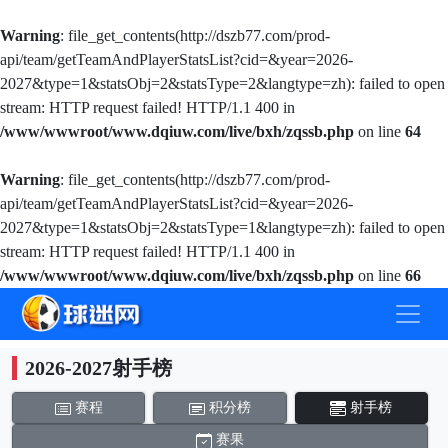
Warning
: file_get_contents(http://dszb77.com/prod-
api/team/getTeamAndPlayerStatsList?cid=&year=2026-
2027&type=1&statsObj=2&statsType=2&langtype=zh): failed to open
stream: HTTP request failed! HTTP/1.1 400 in
/www/wwwroot/www.dqiuw.com/live/bxh/zqssb.php
on line
64
Warning
: file_get_contents(http://dszb77.com/prod-
api/team/getTeamAndPlayerStatsList?cid=&year=2026-
2027&type=1&statsObj=2&statsType=1&langtype=zh): failed to open
stream: HTTP request failed! HTTP/1.1 400 in
/www/wwwroot/www.dqiuw.com/live/bxh/zqssb.php
on line
66
2026-2027射手榜
赛程
积分榜
射手榜
赛果