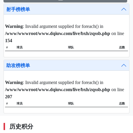
射手榜榜单
Warning
: Invalid argument supplied for foreach() in
/www/wwwroot/www.dqiuw.com/live/bxh/zqssb.php
on line
154
#
球员
球队
总数
助攻榜榜单
Warning
: Invalid argument supplied for foreach() in
/www/wwwroot/www.dqiuw.com/live/bxh/zqssb.php
on line
207
#
球员
球队
总数
历史积分