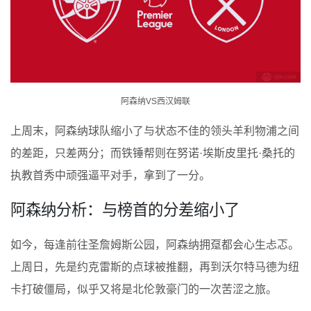
阿森纳VS西汉姆联
上周末，阿森纳球队缩小了与状态不佳的领头羊利物浦之间
的差距，只差两分；而铁锤帮则在努诺·埃斯皮里托·桑托的
执教首秀中顽强逼平对手，拿到了一分。
阿森纳分析：与榜首的分差缩小了
如今，每逢前往圣詹姆斯公园，阿森纳拥趸都会心生忐忑。
上周日，先是约克雷斯的点球被推翻，再到沃尔特马德为纽
卡打破僵局，似乎又将是北伦敦豪门的一次苦涩之旅。