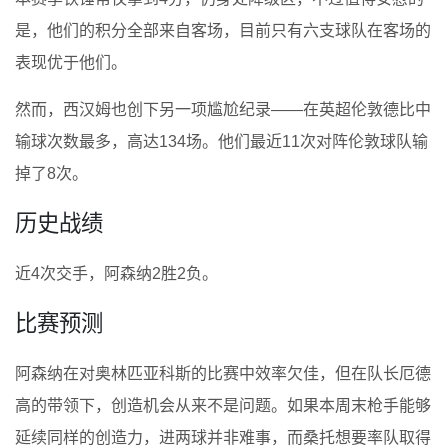
是，他们的积分全部来自客场，目前只有六支球队在客场的
表现优于他们。
然而，西汉姆也创下另一项尴尬纪录——在英超伦敦德比中
输球次数最多，高达134场。他们最近11次对阵伦敦球队输
掉了8次。
历史战绩
近4次交手，阿森纳2胜2负。
比赛预测
阿森纳在对奥林匹亚科斯的比赛中效率欠佳，但在队长厄德
高的带领下，创造机会从来不是问题。如果本周末枪手能够
延续同样的创造力，进两球并非难事，而桑托想要率队取得